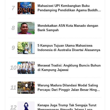
Mahasiswi UPI Kembangkan Buku
7
Pendamping Pendidikan Agama Buddha
Berbasis Living Values Education
Mendekatkan ASN Kota Manado dengan
8
Bank Sampah
5 Kampus Tujuan Utama Mahasiswa
9
Indonesia di Australia Disertai Alasannya
Merawat Tradisi: Angklung Buncis Buhun
10
di Kampung Jajawai
Warung Madura Dilandasi Modal Saling
11
Percaya: Dari Pinggir Jalan Besar Hingga
Gang Sempit
Kenapa Juga Trump Tak Sengaja Turut
12
Memperpanas Atmosfir Jelang Laga