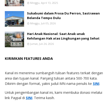
Minggu, April 13, 2025
Sukabumi dalam Prosa Du Perron, Sastrawan
Belanda Tempo Dulu
Minggu, Juli 05, 2026
Hari Anak Nasional: Saat Anak-anak
Kehilangan Hak atas Lingkungan yang Sehat
Jumat, Juli 24, 2026
KIRIMKAN FEATURES ANDA
Kanal ini menerima sumbangsih tulisan features terkait dengan
area dan tujuan kanal. Panjang tulisan antara 500-700 kata.
Dikirim dengan format, yakni judul-MN-nama penulis ke
SINI
.
Untuk pengembangan kanal ini, kami membuka donasi melalui
link Paypal di
SINI
. Terima kasih.