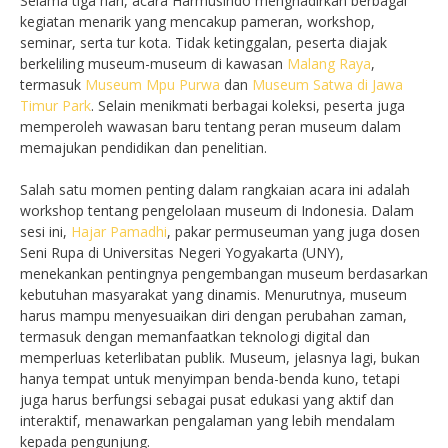
Selama tiga hari, acara Harmusindo menghadirkan berbagai
kegiatan menarik yang mencakup pameran, workshop,
seminar, serta tur kota. Tidak ketinggalan, peserta diajak
berkeliling museum-museum di kawasan
Malang Raya
,
termasuk
Museum Mpu Purwa
dan
Museum Satwa di Jawa
Timur Park
. Selain menikmati berbagai koleksi, peserta juga
memperoleh wawasan baru tentang peran museum dalam
memajukan pendidikan dan penelitian.
Salah satu momen penting dalam rangkaian acara ini adalah
workshop tentang pengelolaan museum di Indonesia. Dalam
sesi ini,
Hajar Pamadhi
, pakar permuseuman yang juga dosen
Seni Rupa di Universitas Negeri Yogyakarta (UNY),
menekankan pentingnya pengembangan museum berdasarkan
kebutuhan masyarakat yang dinamis. Menurutnya, museum
harus mampu menyesuaikan diri dengan perubahan zaman,
termasuk dengan memanfaatkan teknologi digital dan
memperluas keterlibatan publik. Museum, jelasnya lagi, bukan
hanya tempat untuk menyimpan benda-benda kuno, tetapi
juga harus berfungsi sebagai pusat edukasi yang aktif dan
interaktif, menawarkan pengalaman yang lebih mendalam
kepada pengunjung.