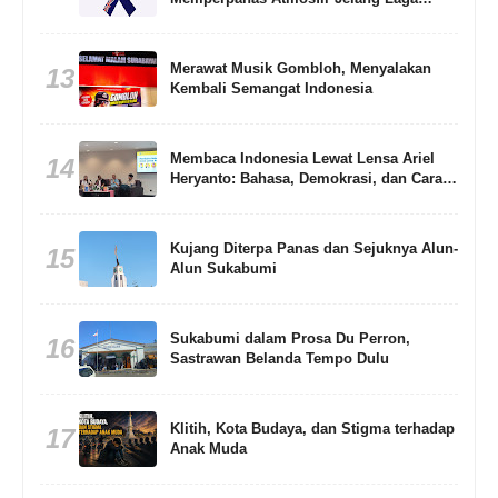
Argentina Lawan Inggris di Semifinal
Piala Dunia 2026?
Merawat Musik Gombloh, Menyalakan
13
Kembali Semangat Indonesia
Membaca Indonesia Lewat Lensa Ariel
14
Heryanto: Bahasa, Demokrasi, dan Cara
Memahami Bangsa
Kujang Diterpa Panas dan Sejuknya Alun-
15
Alun Sukabumi
Sukabumi dalam Prosa Du Perron,
16
Sastrawan Belanda Tempo Dulu
Klitih, Kota Budaya, dan Stigma terhadap
17
Anak Muda