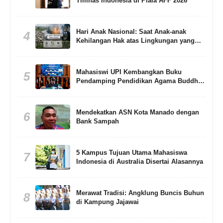
Timnas Indonesia di Piala AFF 2026
Hari Anak Nasional: Saat Anak-anak
4
Kehilangan Hak atas Lingkungan yang
Sehat
Mahasiswi UPI Kembangkan Buku
5
Pendamping Pendidikan Agama Buddha
Berbasis Living Values Education
Mendekatkan ASN Kota Manado dengan
6
Bank Sampah
5 Kampus Tujuan Utama Mahasiswa
7
Indonesia di Australia Disertai Alasannya
Merawat Tradisi: Angklung Buncis Buhun
8
di Kampung Jajawai