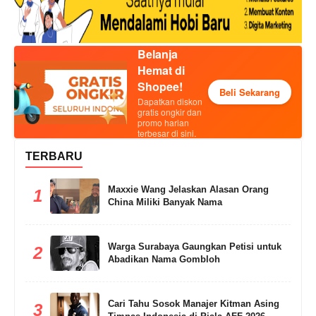
Belanja
Hemat di
Shopee!
Beli Sekarang
Dapatkan diskon
gratis ongkir dan
promo harian
terbesar di sini.
TERBARU
Maxxie Wang Jelaskan Alasan Orang
1
China Miliki Banyak Nama
Warga Surabaya Gaungkan Petisi untuk
2
Abadikan Nama Gombloh
Cari Tahu Sosok Manajer Kitman Asing
3