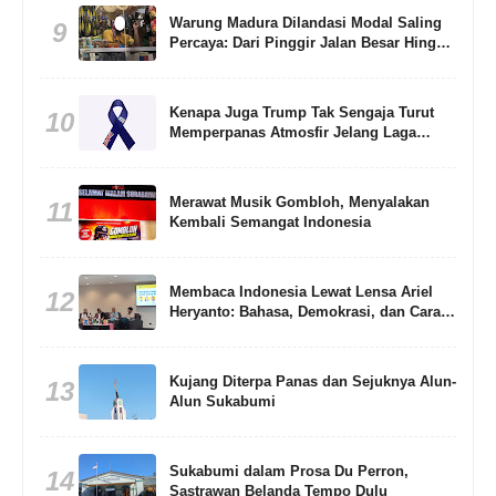
Warung Madura Dilandasi Modal Saling
9
Percaya: Dari Pinggir Jalan Besar Hingga
Gang Sempit
Kenapa Juga Trump Tak Sengaja Turut
10
Memperpanas Atmosfir Jelang Laga
Argentina Lawan Inggris di Semifinal
Piala Dunia 2026?
Merawat Musik Gombloh, Menyalakan
11
Kembali Semangat Indonesia
Membaca Indonesia Lewat Lensa Ariel
12
Heryanto: Bahasa, Demokrasi, dan Cara
Memahami Bangsa
Kujang Diterpa Panas dan Sejuknya Alun-
13
Alun Sukabumi
Sukabumi dalam Prosa Du Perron,
14
Sastrawan Belanda Tempo Dulu