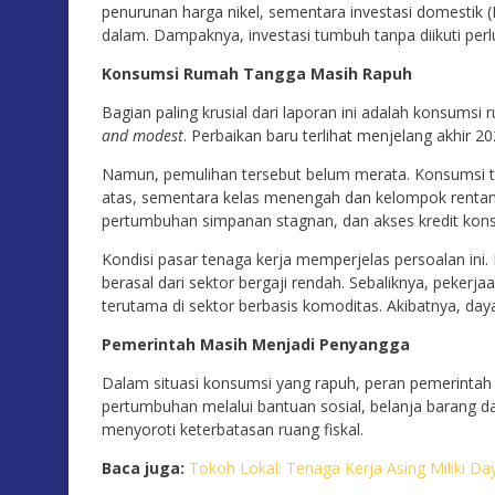
penurunan harga nikel, sementara investasi domestik (
dalam. Dampaknya, investasi tumbuh tanpa diikuti perlu
Konsumsi Rumah Tangga Masih Rapuh
Bagian paling krusial dari laporan ini adalah konsumsi
and modest
. Perbaikan baru terlihat menjelang akhir 2
Namun, pemulihan tersebut belum merata. Konsumsi 
atas, sementara kelas menengah dan kelompok rentan m
pertumbuhan simpanan stagnan, dan akses kredit konsu
Kondisi pasar tenaga kerja memperjelas persoalan ini
berasal dari sektor bergaji rendah. Sebaliknya, pekerja
terutama di sektor berbasis komoditas. Akibatnya, day
Pemerintah Masih Menjadi Penyangga
Dalam situasi konsumsi yang rapuh, peran pemerinta
pertumbuhan melalui bantuan sosial, belanja barang d
menyoroti keterbatasan ruang fiskal.
Baca juga:
Tokoh Lokal: Tenaga Kerja Asing Miliki D