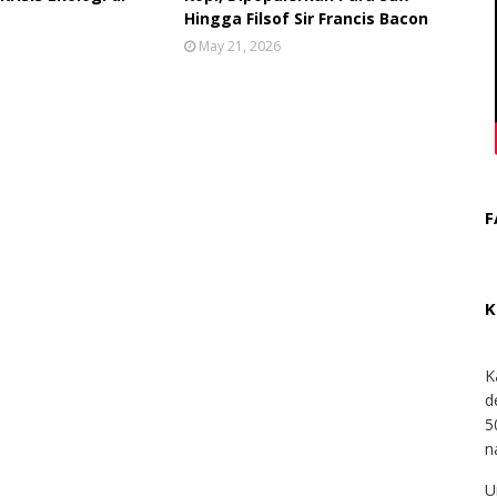
Hingga Filsof Sir Francis Bacon
May 21, 2026
F
K
K
d
5
n
U