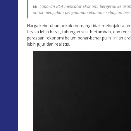
Laporan BCA mencatat ekonomi bergerak ke arah 
untuk mengubah pengalaman ekonomi sebagian besa
Harga kebutuhan pokok memang tidak melonjak tajam,
terasa lebih berat, tabungan sulit bertambah, dan ren
perasaan “ekonomi belum benar-benar pulih” inilah ar
lebih jujur dan realistis.