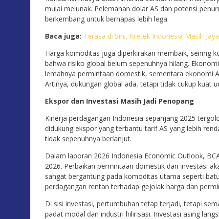
mulai melunak. Pelemahan dolar AS dan potensi penu
berkembang untuk bernapas lebih lega.
Baca juga:
Terasa di Sini, Kretek Indonesia Masih Jaya
Harga komoditas juga diperkirakan membaik, seiring k
bahwa risiko global belum sepenuhnya hilang. Ekonom
lemahnya permintaan domestik, sementara ekonomi AS
Artinya, dukungan global ada, tetapi tidak cukup kuat
Ekspor dan Investasi Masih Jadi Penopang
Kinerja perdagangan Indonesia sepanjang 2025 tergolo
didukung ekspor yang terbantu tarif AS yang lebih rend
tidak sepenuhnya berlanjut.
Dalam laporan 2026 Indonesia Economic Outlook, BC
2026. Perbaikan permintaan domestik dan investasi 
sangat bergantung pada komoditas utama seperti batub
perdagangan rentan terhadap gejolak harga dan permin
Di sisi investasi, pertumbuhan tetap terjadi, tetapi sem
padat modal dan industri hilirisasi. Investasi asing la