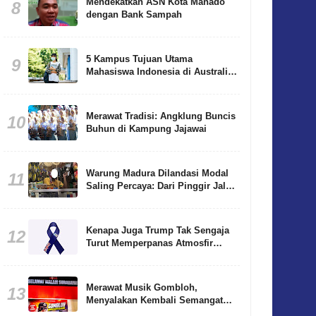
Mendekatkan ASN Kota Manado
8
dengan Bank Sampah
5 Kampus Tujuan Utama
9
Mahasiswa Indonesia di Australia
Disertai Alasannya
Merawat Tradisi: Angklung Buncis
10
Buhun di Kampung Jajawai
Warung Madura Dilandasi Modal
11
Saling Percaya: Dari Pinggir Jalan
Besar Hingga Gang Sempit
Kenapa Juga Trump Tak Sengaja
12
Turut Memperpanas Atmosfir
Jelang Laga Argentina Lawan
Inggris di Semifinal Piala Dunia
2026?
Merawat Musik Gombloh,
13
Menyalakan Kembali Semangat
Indonesia