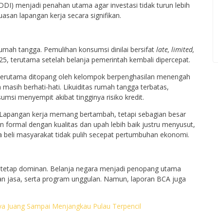
DDI) menjadi penahan utama agar investasi tidak turun lebih
asan lapangan kerja secara signifikan.
 rumah tangga. Pemulihan konsumsi dinilai bersifat
late, limited,
025, terutama setelah belanja pemerintah kembali dipercepat.
terutama ditopang oleh kelompok berpenghasilan menengah
asih berhati-hati. Likuiditas rumah tangga terbatas,
msi menyempit akibat tingginya risiko kredit.
. Lapangan kerja memang bertambah, tetapi sebagian besar
an formal dengan kualitas dan upah lebih baik justru menyusut,
a beli masyarakat tidak pulih secepat pertumbuhan ekonomi.
h tetap dominan. Belanja negara menjadi penopang utama
an jasa, serta program unggulan. Namun, laporan BCA juga
aya Juang Sampai Menjangkau Pulau Terpencil