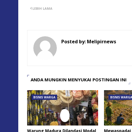
LEBIH LAMA
Posted by:
Melipirnews
ANDA MUNGKIN MENYUKAI POSTINGAN INI
BISNIS WARGA
BISNIS WARG
Warung Madura Dilandasi Modal
Mewaspadai K