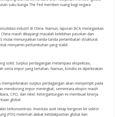
runan suku bunga The Fed memberi ruang bagi negara
onsolidasi industri di China. Namun, laporan BCA menegaskan
i China masih dibayangi masalah kelebihan pasokan dan
 mulai menunjukkan tanda-tanda perlambatan struktural.
 untuk menjamin pertumbuhan yang stabil.
ng solid. Surplus perdagangan melampaui ekspektasi,
ah serta impor yang tertahan. Namun, kondisi ini diperkirakan
A memperkirakan surplus perdagangan akan menyempit pada
akan mendorong impor meningkat, sementara ekspor masih
ara, CPO, dan nikel. Ketergantungan ini membuat kinerja
taan global.
akin terkonsentrasi. Investasi aset tetap bergeser ke sektor
ngsung (FDI) melemah akibat ketidakpastian global dan