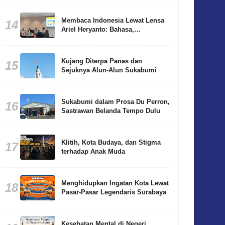
Membaca Indonesia Lewat Lensa
14
Ariel Heryanto: Bahasa,
Demokrasi, dan Cara Memahami
Bangsa
Kujang Diterpa Panas dan
15
Sejuknya Alun-Alun Sukabumi
Sukabumi dalam Prosa Du Perron,
16
Sastrawan Belanda Tempo Dulu
Klitih, Kota Budaya, dan Stigma
17
terhadap Anak Muda
Menghidupkan Ingatan Kota Lewat
18
Pasar-Pasar Legendaris Surabaya
Kesehatan Mental di Negeri