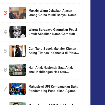
Maxxie Wang Jelaskan Alasan
3
Orang China Miliki Banyak Nama
Warga Surabaya Gaungkan Petisi
4
untuk Abadikan Nama Gombloh
Cari Tahu Sosok Manajer Kitman
5
Asing Timnas Indonesia di Piala
AFF 2026
Hari Anak Nasional: Saat Anak-
6
anak Kehilangan Hak atas
Lingkungan yang Sehat
Mahasiswi UPI Kembangkan Buku
7
Pendamping Pendidikan Agama
Buddha Berbasis Living Values
Education