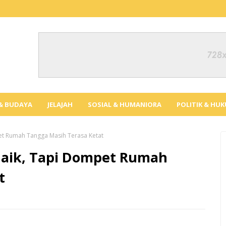
 & BUDAYA
JELAJAH
SOSIAL & HUMANIORA
POLITIK & HU
et Rumah Tangga Masih Terasa Ketat
Naik, Tapi Dompet Rumah
t