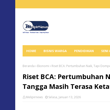
HOME
BISNIS WARGA
PENDIDIKAN
SENI
Beranda
Ekonomi
Riset BCA: Pertumbuhan Naik, Tapi Domp
Riset BCA: Pertumbuhan 
Tangga Masih Terasa Keta
Melipirnews
Selasa, Januari 13, 2026