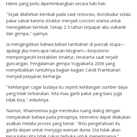
teknis yang perlu dipertimbangkan secara hati-hati.
"Sejak dilahirkan kembali pada saat restorasi, Borobudur selalu
pakai sabuk karena struktur menjadi concern utama untuk
menegakkan kembali. Setiap 2-5 tahun terpapar abu vulkanik
dan gempa," ujarnya.
Ia mengingatkan bahwa beban tambahan di puncak stupa—
apalagi jika mencapai ratusan kilogram—berpotensi
mempengaruhi kestabilan struktur, terutama saat terjadi
guncangan. Pengalaman gempa Yogyakarta 2006 yang
menyebabkan runtuhnya bagian-bagian Candi Prambanan
menjadi pelajaran berharga.
"Kehilangan cagar budaya itu seperti kehilangan sumber daya
yang tidak terbarukan. Kita mau ganti pakai yang baru juga
tidak bisa," imbuhnya.
Namun, Khaerunnisa juga membuka ruang dialog dengan
menyatakan bahwa pada prinsipnya, intervensi dapat dilakukan
asalkan melalui proses yang benar. "Ilmu pengetahuan itu
garda depan untuk menjaga warisan dunia. Dia tidak akan
kerja kalau kita tidak cukup terbuka untuk menerimanya."