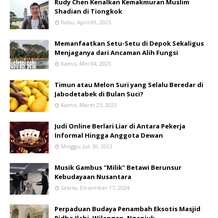
Rudy Chen Kenalkan Kemakmuran Muslim
Shadian di Tiongkok
Rabu, April 09, 2025
Memanfaatkan Setu-Setu di Depok Sekaligus
Menjaganya dari Ancaman Alih Fungsi
Kamis, Mei 04, 2023
Timun atau Melon Suri yang Selalu Beredar di
Jabodetabek di Bulan Suci?
Kamis, Maret 23, 2023
Judi Online Berlari Liar di Antara Pekerja
Informal Hingga Anggota Dewan
Minggu, Juli 30, 2023
Musik Gambus "Milik" Betawi Berunsur
Kebudayaan Nusantara
Selasa, Desember 17, 2024
Perpaduan Budaya Penambah Eksotis Masjid
Ridho Ilahi, Wilangan, Nganjuk