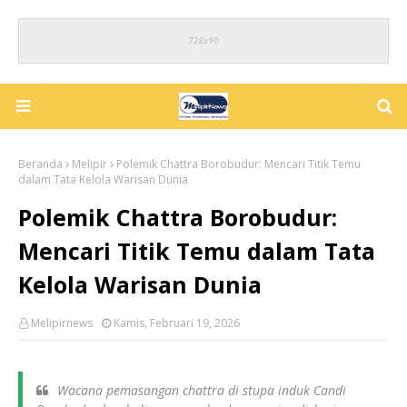
Beranda
Melipir
Polemik Chattra Borobudur: Mencari Titik Temu
dalam Tata Kelola Warisan Dunia
Polemik Chattra Borobudur:
Mencari Titik Temu dalam Tata
Kelola Warisan Dunia
Melipirnews
Kamis, Februari 19, 2026
Wacana pemasangan chattra di stupa induk Candi