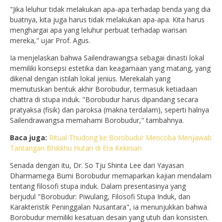
"Jika leluhur tidak melakukan apa-apa terhadap benda yang dia
buatnya, kita juga harus tidak melakukan apa-apa. Kita harus
menghargai apa yang leluhur perbuat terhadap warisan
mereka," ujar Prof. Agus.
Ia menjelaskan bahwa Sailendrawangsa sebagai dinasti lokal
memiliki konsepsi estetika dan keagamaan yang matang, yang
dikenal dengan istilah lokal jenius. Merekalah yang
memutuskan bentuk akhir Borobudur, termasuk ketiadaan
chattra di stupa induk. "Borobudur harus dipandang secara
pratyaksa (fisik) dan paroksa (makna terdalam), seperti halnya
Sailendrawangsa memahami Borobudur," tambahnya.
Baca juga:
Ritual Thudong ke Borobudur Mencoba Menjawab
Tantangan Bhikkhu Hutan di Era Kekinian
Senada dengan itu, Dr. So Tju Shinta Lee dari Yayasan
Dharmamega Bumi Borobudur memaparkan kajian mendalam
tentang filosofi stupa induk. Dalam presentasinya yang
berjudul "Borobudur: Piwulang, Filosofi Stupa Induk, dan
Karakteristik Peninggalan Nusantara", ia menunjukkan bahwa
Borobudur memiliki kesatuan desain yang utuh dan konsisten.