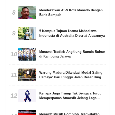
Mendekatkan ASN Kota Manado dengan
8
Bank Sampah
5 Kampus Tujuan Utama Mahasiswa
9
Indonesia di Australia Disertai Alasannya
Merawat Tradisi: Angklung Buncis Buhun
10
di Kampung Jajawai
Warung Madura Dilandasi Modal Saling
11
Percaya: Dari Pinggir Jalan Besar Hingga
Gang Sempit
Kenapa Juga Trump Tak Sengaja Turut
12
Memperpanas Atmosfir Jelang Laga
Argentina Lawan Inggris di Semifinal
Piala Dunia 2026?
Merawat Musik Gombloh, Menyalakan