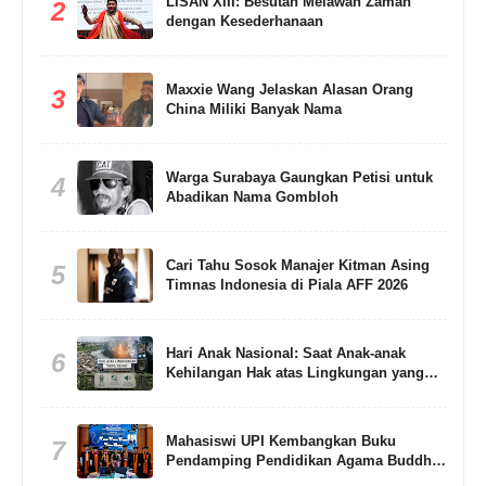
LISAN XIII: Besutan Melawan Zaman
2
dengan Kesederhanaan
Maxxie Wang Jelaskan Alasan Orang
3
China Miliki Banyak Nama
Warga Surabaya Gaungkan Petisi untuk
4
Abadikan Nama Gombloh
Cari Tahu Sosok Manajer Kitman Asing
5
Timnas Indonesia di Piala AFF 2026
Hari Anak Nasional: Saat Anak-anak
6
Kehilangan Hak atas Lingkungan yang
Sehat
Mahasiswi UPI Kembangkan Buku
7
Pendamping Pendidikan Agama Buddha
Berbasis Living Values Education