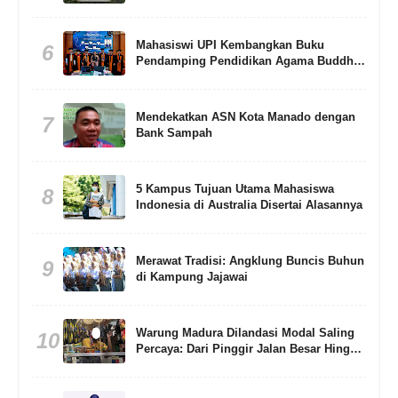
Sehat
Mahasiswi UPI Kembangkan Buku
6
Pendamping Pendidikan Agama Buddha
Berbasis Living Values Education
Mendekatkan ASN Kota Manado dengan
7
Bank Sampah
5 Kampus Tujuan Utama Mahasiswa
8
Indonesia di Australia Disertai Alasannya
Merawat Tradisi: Angklung Buncis Buhun
9
di Kampung Jajawai
Warung Madura Dilandasi Modal Saling
10
Percaya: Dari Pinggir Jalan Besar Hingga
Gang Sempit