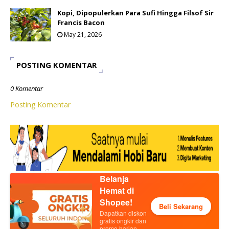
Kopi, Dipopulerkan Para Sufi Hingga Filsof Sir
Francis Bacon
May 21, 2026
POSTING KOMENTAR
0 Komentar
Posting Komentar
Belanja
Hemat di
Shopee!
Beli Sekarang
Dapatkan diskon
gratis ongkir dan
promo harian