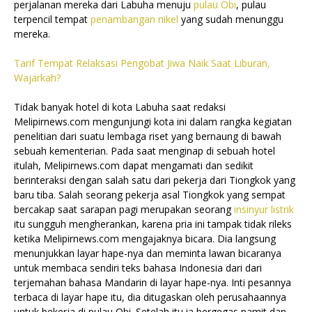
perjalanan mereka dari Labuha menuju
pulau Obi
, pulau
terpencil tempat
penambangan nikel
yang sudah menunggu
mereka.
Tarif Tempat Relaksasi Pengobat Jiwa Naik Saat Liburan,
Wajarkah?
Tidak banyak hotel di kota Labuha saat redaksi
Melipirnews.com mengunjungi kota ini dalam rangka kegiatan
penelitian dari suatu lembaga riset yang bernaung di bawah
sebuah kementerian. Pada saat menginap di sebuah hotel
itulah, Melipirnews.com dapat mengamati dan sedikit
berinteraksi dengan salah satu dari pekerja dari Tiongkok yang
baru tiba. Salah seorang pekerja asal Tiongkok yang sempat
bercakap saat sarapan pagi merupakan seorang
insinyur listrik
itu sungguh mengherankan, karena pria ini tampak tidak rileks
ketika Melipirnews.com mengajaknya bicara. Dia langsung
menunjukkan layar hape-nya dan meminta lawan bicaranya
untuk membaca sendiri teks bahasa Indonesia dari dari
terjemahan bahasa Mandarin di layar hape-nya. Inti pesannya
terbaca di layar hape itu, dia ditugaskan oleh perusahaannya
untuk bekerja di pulau Obi. Setelah itu ia bergegas pamit dan