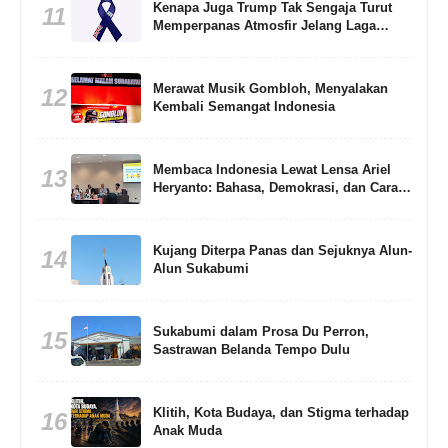
Kenapa Juga Trump Tak Sengaja Turut
11
Memperpanas Atmosfir Jelang Laga
Argentina Lawan Inggris di Semifinal
Piala Dunia 2026?
Merawat Musik Gombloh, Menyalakan
12
Kembali Semangat Indonesia
Membaca Indonesia Lewat Lensa Ariel
13
Heryanto: Bahasa, Demokrasi, dan Cara
Memahami Bangsa
Kujang Diterpa Panas dan Sejuknya Alun-
14
Alun Sukabumi
Sukabumi dalam Prosa Du Perron,
15
Sastrawan Belanda Tempo Dulu
Klitih, Kota Budaya, dan Stigma terhadap
16
Anak Muda