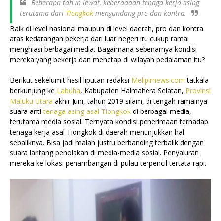
Beberapa tahun lewat, keberadaan tenaga kerja asing
terutama dari
Tiongkok
mengundang pro dan kontra.
Baik di level nasional maupun di level daerah, pro dan kontra
atas kedatangan pekerja dari luar negeri itu cukup ramai
menghiasi berbagai media. Bagaimana sebenarnya kondisi
mereka yang bekerja dan menetap di wilayah pedalaman itu?
Berikut sekelumit hasil liputan redaksi
Melipirnews.com
tatkala
berkunjung ke
Labuha
, Kabupaten Halmahera Selatan,
Provinsi
Maluku Utara
akhir Juni, tahun 2019 silam, di tengah ramainya
suara anti
tenaga asing asal Tiongkok
di berbagai media,
terutama media sosial. Ternyata kondisi penerimaan terhadap
tenaga kerja asal Tiongkok di daerah menunjukkan hal
sebaliknya. Bisa jadi malah justru berbanding terbalik dengan
suara lantang penolakan di media-media sosial. Penyaluran
mereka ke lokasi penambangan di pulau terpencil tertata rapi.