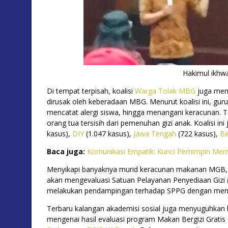
Hakimul ikhwa
Di tempat terpisah, koalisi
Warga Tolak MBG
juga men
dirusak oleh keberadaan MBG. Menurut koalisi ini, gur
mencatat alergi siswa, hingga menangani keracunan. T
orang tua tersisih dari pemenuhan gizi anak. Koalisi in
kasus),
DIY
(1.047 kasus),
Jawa Tengah
(722 kasus),
Be
Baca juga:
Komunikasi Empatik: Kunci Pemimpin Me
Menyikapi banyaknya murid keracunan makanan MGB
akan mengevaluasi Satuan Pelayanan Penyediaan Gizi
melakukan pendampingan terhadap SPPG dengan me
Terbaru kalangan akademisi sosial juga menyuguhkan 
mengenai hasil evaluasi program Makan Bergizi Gratis