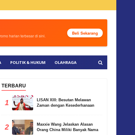
Beli Sekarang
omo harian terbesar di sini.
A
POLITIK & HUKUM
OLAHRAGA
TERBARU
LISAN XIII: Besutan Melawan
1
Zaman dengan Kesederhanaan
Maxxie Wang Jelaskan Alasan
2
Orang China Miliki Banyak Nama