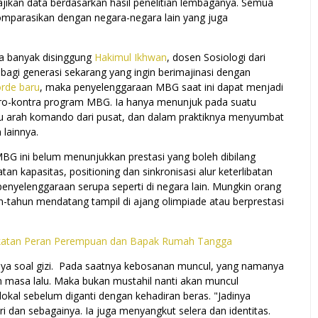
jikan data berdasarkan hasil penelitian lembaganya. Semua
mparasikan dengan negara-negara lain yang juga
ya banyak disinggung
Hakimul Ikhwan
, dosen Sosiologi dari
 bagi generasi sekarang yang ingin berimajinasi dengan
rde baru
, maka penyelenggaraan MBG saat ini dapat menjadi
n pro-kontra program MBG. Ia hanya menunjuk pada suatu
tu arah komando dari pusat, dan dalam praktiknya menyumbat
 lainnya.
BG ini belum menunjukkan prestasi yang boleh dibilang
 kapasitas, positioning dan sinkronisasi alur keterlibatan
enyelenggaraan serupa seperti di negara lain. Mungkin orang
n-tahun mendatang tampil di ajang olimpiade atau berprestasi
gkatan Peran Perempuan dan Bapak Rumah Tangga
ya soal gizi. Pada saatnya kebosanan muncul, yang namanya
 masa lalu. Maka bukan mustahil nanti akan muncul
kal sebelum diganti dengan kehadiran beras. "Jadinya
i dan sebagainya. Ia juga menyangkut selera dan identitas.