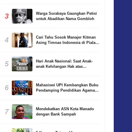
Warga Surabaya Gaungkan Petisi
3
untuk Abadikan Nama Gombloh
Cari Tahu Sosok Manajer Kitman
4
Asing Timnas Indonesia di Piala
AFF 2026
Hari Anak Nasional: Saat Anak-
5
anak Kehilangan Hak atas
Lingkungan yang Sehat
Mahasiswi UPI Kembangkan Buku
6
Pendamping Pendidikan Agama
Buddha Berbasis Living Values
Education
Mendekatkan ASN Kota Manado
7
dengan Bank Sampah