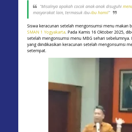
"Misalnya apakah cocok anak-anak disuguhi
menu
masyarakat lain, termasuk ibu-
ibu hamil
"
Siswa keracunan setelah mengonsumsi menu makan bergi
SMAN 1 Yogyakarta
. Pada Kamis 16 Oktober 2025, dib
setelah mengonsumsi menu MBG sehari sebelumnya. Ke
yang diindikasikan keracunan setelah mengonsumsi me
setempat.