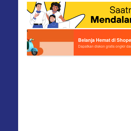
Belanja Hemat di Shope
Dapatkan diskon gratis ongkir dan